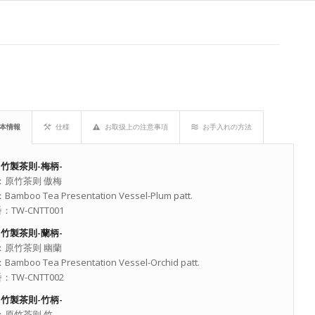
本情報
仕様
お取扱上の注意事項
お手入れの方法
：
竹製茶則-梅柄-
：原竹茶则 傲梅
Bamboo Tea Presentation Vessel-Plum patt.
：TW-CNTT001
：
竹製茶則-蘭柄-
：原竹茶则 幽蘭
Bamboo Tea Presentation Vessel-Orchid patt.
：TW-CNTT002
：
竹製茶則-竹柄-
：原竹茶则 竹