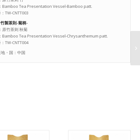
Bamboo Tea Presentation Vessel-Bamboo patt.
：TW-CNTT003
：
竹製茶則-菊柄-
：原竹茶则 秋菊
Bamboo Tea Presentation Vessel-Chrysanthemum patt.
：TW-CNTT004
産地・国：中国