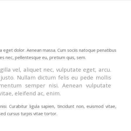
la eget dolor. Aenean massa. Cum sociis natoque penatibus
ies nec, pellentesque eu, pretium quis, sem.
lla vel, aliquet nec, vulputate eget, arcu.
 justo. Nullam dictum felis eu pede mollis
lementum semper nisi. Aenean vulputate
vitae, eleifend ac, enim.
si. Curabitur ligula sapien, tincidunt non, euismod vitae,
d cursus turpis vitae tortor.