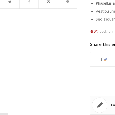
Phasellus a
Vestibulum 
Sed aliquam
タグ:
food
,
fun
Share this e
En