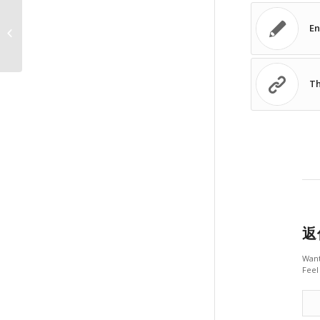
En
A nice post
Th
返
Want
Feel