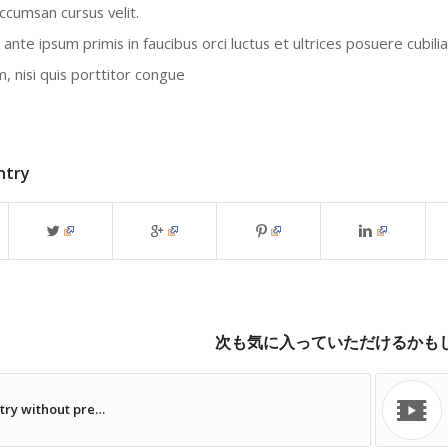
ccumsan cursus velit.
ante ipsum primis in faucibus orci luctus et ultrices posuere cubili
, nisi quis porttitor congue
ntry
次も気に入っていただけるかも
try without pre…