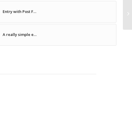
Entry with Post F…
Ja
A really simple e…