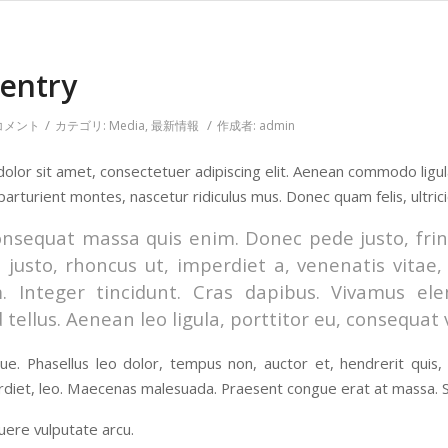
 entry
/
/
 コメント
カテゴリ:
Media
,
最新情報
作成者:
admin
olor sit amet, consectetuer adipiscing elit. Aenean commodo ligu
parturient montes, nascetur ridiculus mus. Donec quam felis, ultric
onsequat massa quis enim. Donec pede justo, fringi
 justo, rhoncus ut, imperdiet a, venenatis vitae,
m. Integer tincidunt. Cras dapibus. Vivamus e
 tellus. Aenean leo ligula, porttitor eu, consequat 
e. Phasellus leo dolor, tempus non, auctor et, hendrerit quis, ni
diet, leo. Maecenas malesuada. Praesent congue erat at massa. Se
ere vulputate arcu.