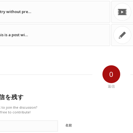
try without pre…
is is a post wi…
0
返信
信を残す
 to join the discussion?
 free to contribute!
名前