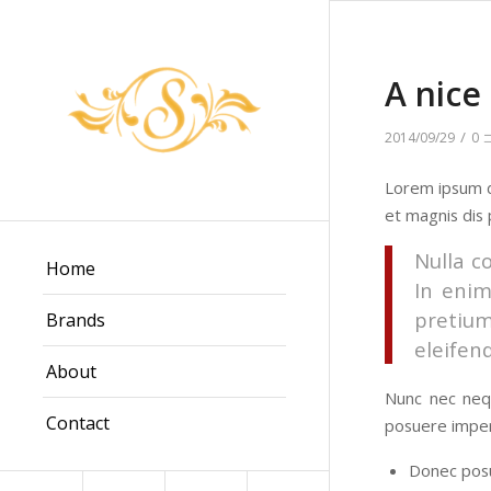
A nice
/
2014/09/29
0
Lorem ipsum d
et magnis dis 
Nulla c
Home
In enim
pretiu
Brands
eleifend
About
Nunc nec nequ
Contact
posuere imper
Donec posu