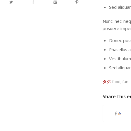
Sed aliquam
Nunc nec nequ
posuere imper
Donec posu
Phasellus a
Vestibulum 
Sed aliquam
タグ:
food
,
fun
Share this e