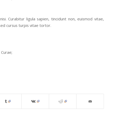
si. Curabitur ligula sapien, tincidunt non, euismod vitae,
d cursus turpis vitae tortor.
a Curae;