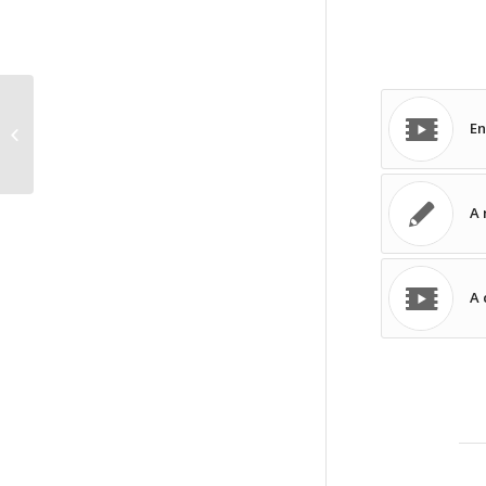
En
Entry without preview image
A 
A 