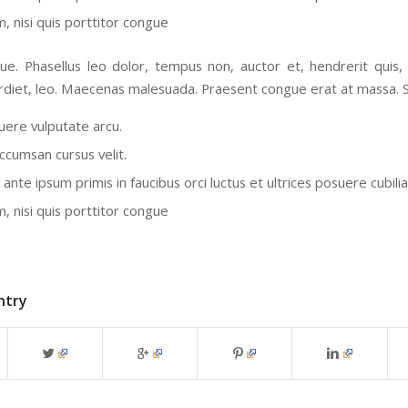
, nisi quis porttitor congue
e. Phasellus leo dolor, tempus non, auctor et, hendrerit quis, ni
diet, leo. Maecenas malesuada. Praesent congue erat at massa. Se
ere vulputate arcu.
ccumsan cursus velit.
ante ipsum primis in faucibus orci luctus et ultrices posuere cubili
, nisi quis porttitor congue
ntry