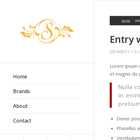
00:00
Entry 
/
2014/05/11
0
Lorem ipsum d
et magnis dis 
Home
Nulla c
Brands
In enim
pretium
About
Donec posu
Contact
Phasellus a
Vestibulum 