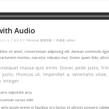
with Audio
/
/
 コメント
カテゴリ:
Personal
,
最新情報
作成者:
admin
olor sit amet, consectetuer adipiscing elit. Aenean commodo ligu
parturient montes, nascetur ridiculus mus. Donec quam felis, ultric
onsequat massa quis enim. Donec pede justo, fringi
 justo, rhoncus ut, imperdiet a, venenatis vitae,
. Integer.
ere vulputate arcu.
ccumsan cursus velit.
ante ipsum primis in faucibus orci luctus et ultrices posuere cubili