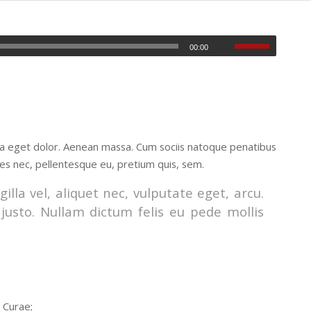
00:00
la eget dolor. Aenean massa. Cum sociis natoque penatibus
ies nec, pellentesque eu, pretium quis, sem.
lla vel, aliquet nec, vulputate eget, arcu.
 justo. Nullam dictum felis eu pede mollis
a Curae;