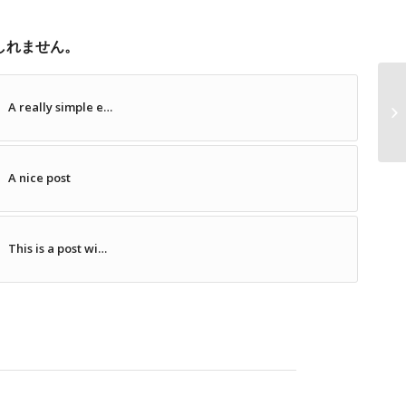
しれません。
A really simple e…
Hu
A nice post
This is a post wi…