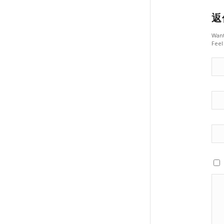
返
Want
Feel